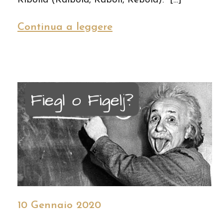
Ribolla (Raibola, Raboli, Rebola). […]
Continua a leggere
10 Gennaio 2020