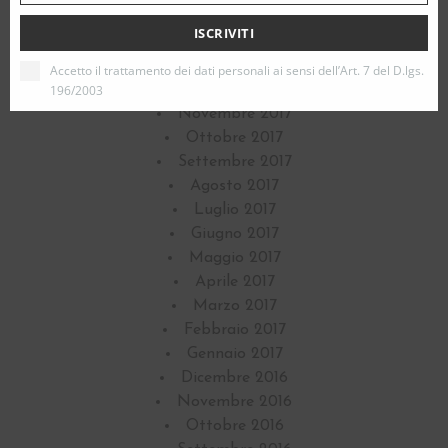
Marzo 2018
email
ISCRIVITI
Febbraio 2018
Gennaio 2018
Accetto il trattamento dei dati personali ai sensi dell’Art. 7 del D.lgs.
196/2003
Dicembre 2017
Novembre 2017
Ottobre 2017
Settembre 2017
Agosto 2017
Luglio 2017
Giugno 2017
Maggio 2017
Aprile 2017
Marzo 2017
Febbraio 2017
Gennaio 2017
Dicembre 2016
Novembre 2016
Ottobre 2016