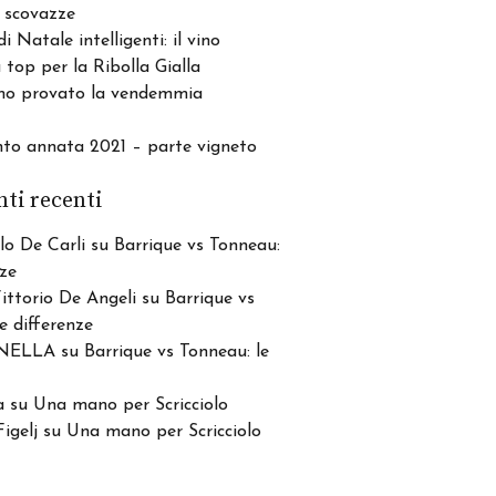
 scovazze
di Natale intelligenti: il vino
top per la Ribolla Gialla
o provato la vendemmia
nto annata 2021 – parte vigneto
i recenti
lo De Carli
su
Barrique vs Tonneau:
nze
Vittorio De Angeli
su
Barrique vs
e differenze
NELLA
su
Barrique vs Tonneau: le
a
su
Una mano per Scricciolo
igelj
su
Una mano per Scricciolo