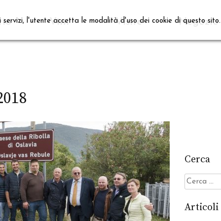
rio
Vini
Visite
Negozio
i servizi, l'utente accetta le modalità d'uso dei cookie di questo sito
2018
Cerca
Ricerca
per:
Articoli