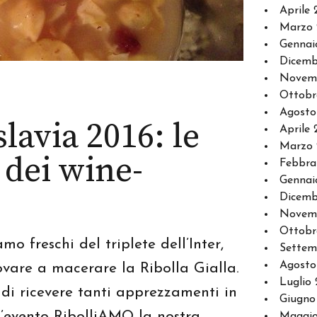
Aprile 
Marzo 
Gennai
Dicemb
Novem
Ottobr
Agosto
slavia 2016: le
Aprile 
Marzo 
 dei wine-
Febbra
Gennai
Dicemb
Novemb
Ottobr
o freschi del triplete dell’Inter,
Settem
Agosto
are a macerare la Ribolla Gialla.
Luglio 
di ricevere tanti apprezzamenti in
Giugno
l’evento RibolliAMO la nostra
Maggio