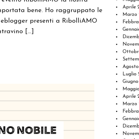
Aprile 
omportata bene. Ho raggruppato le
Marzo 
neblogger presenti a RibolliAMO
Febbra
Gennai
travino […]
Dicemb
Novem
Ottobr
Settem
Agosto
Luglio 
Giugno
Maggio
Aprile 
Marzo 
Febbra
Gennai
Dicemb
Novemb