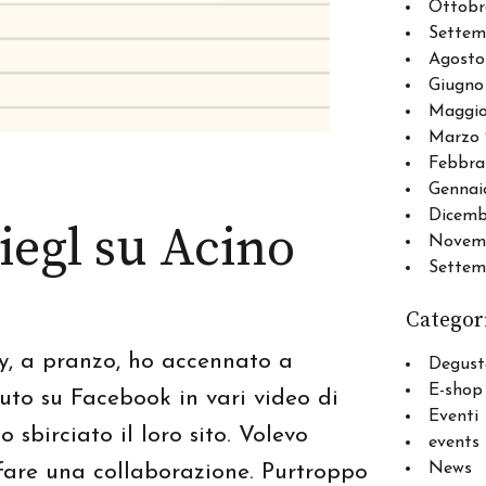
Ottobr
Settem
Agosto
Giugno
Maggio
Marzo 
Febbra
Gennai
Dicemb
Fiegl su Acino
Novemb
Settem
Categor
ly, a pranzo, ho accennato a
Degust
E-shop
uto su Facebook in vari video di
Eventi
o sbirciato il loro sito. Volevo
events
News
 fare una collaborazione. Purtroppo