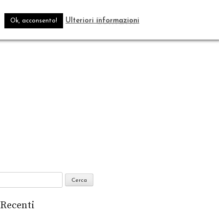
Blog
Contatti
.
Ulteriori informazioni
Ok, acconsento!
 Recenti