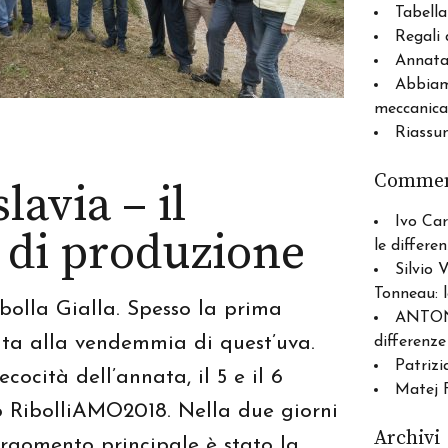
Tabella
Regali 
Annata 
Abbiam
meccanica
Riassu
Comment
lavia – il
Ivo Car
e di produzione
le differe
Silvio 
Tonneau: l
ibolla Gialla. Spesso la prima
ANTO
ta alla vendemmia di quest’uva.
differenze
Patrizi
cocità dell’annata, il 5 e il 6
Matej F
nto RibolliAMO2018. Nella due giorni
Archivi
argomento principale è stato la