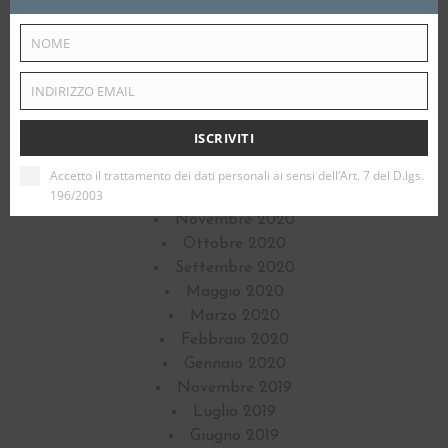
Archivi
NOME
Dicembre 2022
Your
Ottobre 2021
name
INDIRIZZO EMAIL
Settembre 2021
Your
Agosto 2021
email
ISCRIVITI
Febbraio 2021
Gennaio 2021
Accetto il trattamento dei dati personali ai sensi dell’Art. 7 del D.lgs.
196/2003
Dicembre 2020
Novembre 2020
Ottobre 2020
Settembre 2020
Maggio 2020
Marzo 2020
Febbraio 2020
Gennaio 2020
Novembre 2019
Luglio 2019
Giugno 2019