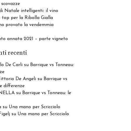
 scovazze
di Natale intelligenti: il vino
top per la Ribolla Gialla
o provato la vendemmia
nto annata 2021 – parte vigneto
i recenti
lo De Carli
su
Barrique vs Tonneau:
nze
Vittorio De Angeli
su
Barrique vs
e differenze
NELLA
su
Barrique vs Tonneau: le
a
su
Una mano per Scricciolo
igelj
su
Una mano per Scricciolo