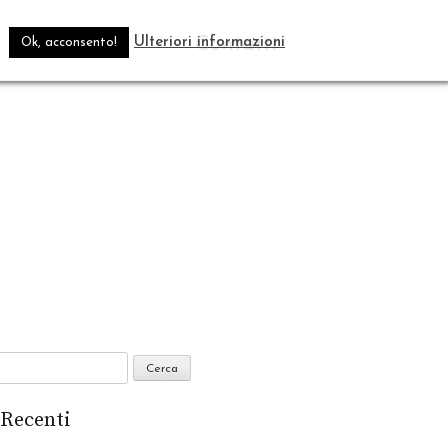
Blog
Contatti
.
Ulteriori informazioni
Ok, acconsento!
 Recenti