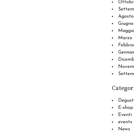
Ottobr
Settem
Agosto
Giugno
Maggio
Marzo 
Febbra
Gennai
Dicemb
Novemb
Settem
Categor
Degust
E-shop
Eventi
events
News