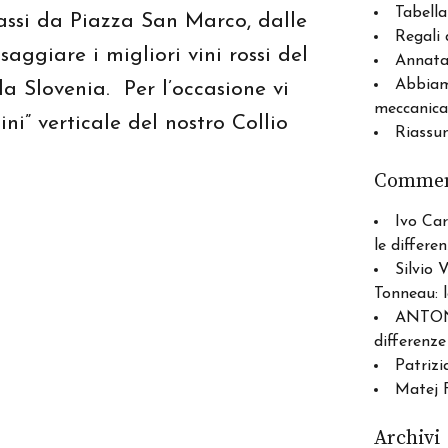
Tabella
ssi da Piazza San Marco, dalle
Regali 
saggiare i migliori vini rossi del
Annata 
Abbiam
la Slovenia. Per l’occasione vi
meccanica
i” verticale del nostro Collio
Riassu
Comment
Ivo Car
le differe
Silvio 
Tonneau: l
ANTO
differenze
Patrizi
Matej F
Archivi