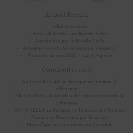
per:
Articoli Recenti
Tabella scovazze
Regali di Natale intelligenti: il vino
Annata top per la Ribolla Gialla
Abbiamo provato la vendemmia meccanica
Riassunto annata 2021 – parte vigneto
Commenti recenti
Ivo Carlo De Carli
su
Barrique vs Tonneau: le
differenze
Silvio Vittorio De Angeli
su
Barrique vs Tonneau: le
differenze
ANTONELLA
su
Barrique vs Tonneau: le differenze
Patrizia
su
Una mano per Scricciolo
Matej Figelj
su
Una mano per Scricciolo