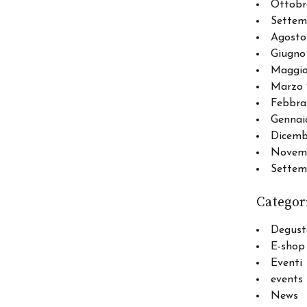
Ottobr
Settem
Agosto
Giugno
Maggio
Marzo 
Febbra
Gennai
Dicemb
Novemb
Settem
Categor
Degust
E-shop
Eventi
events
News