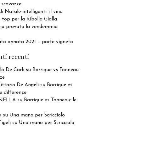
 scovazze
di Natale intelligenti: il vino
top per la Ribolla Gialla
o provato la vendemmia
nto annata 2021 – parte vigneto
i recenti
lo De Carli
su
Barrique vs Tonneau:
nze
Vittorio De Angeli
su
Barrique vs
e differenze
NELLA
su
Barrique vs Tonneau: le
a
su
Una mano per Scricciolo
igelj
su
Una mano per Scricciolo