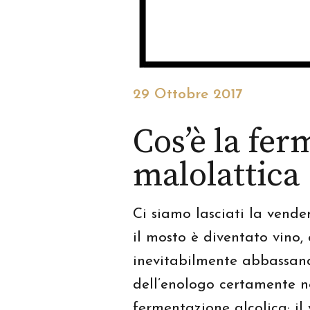
29 Ottobre 2017
Cos’è la fe
malolattica
Ci siamo lasciati la vend
il mosto è diventato vino,
inevitabilmente abbassand
dell’enologo certamente no
fermentazione alcolica; il