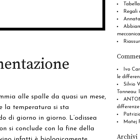
Tabella
Regali 
Annata 
Abbiam
meccanica
Riassu
Comment
rmentazione
Ivo Car
le differe
Silvio 
Tonneau: l
emmia alle spalle da quasi un mese,
ANTO
 e la temperatura si sta
differenze
Patrizi
o di giorno in giorno. L’odissea
Matej F
n si conclude con la fine della
Archivi
 vino infatti è biologicamente