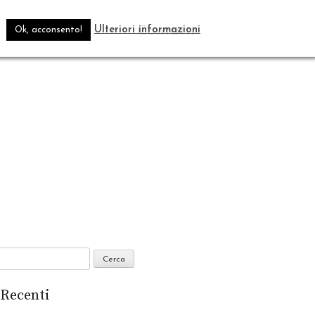
Blog
Contatti
.
Ulteriori informazioni
Ok, acconsento!
 Recenti